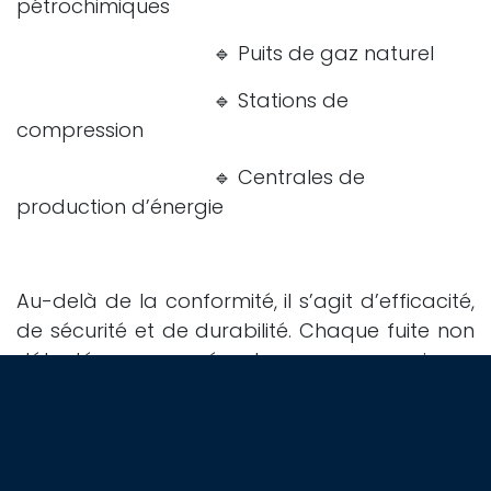
pétrochimiques
​🔹 Puits de gaz naturel
​🔹 Stations de
compression
​🔹 Centrales de
production d’énergie
Au-delà de la conformité, il s’agit d’efficacité,
de sécurité et de durabilité. Chaque fuite non
détectée représente un risque
environnemental, une menace pour la
rentabilité des opérations, des sanctions
réglementaires et des pertes financières. Wise
Group met à votre disposition son expertise et