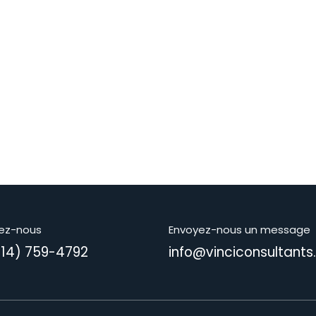
ez-nous
Envoyez-nous un message
514) 759-4792
info@vinciconsultant