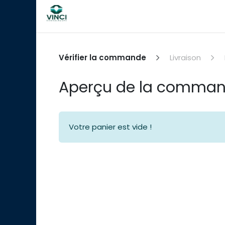
Se rendre au contenu
ACCUEIL
NOS SERVICES
RÉF
Vérifier la commande
Livraison
Aperçu de la comma
Votre panier est vide !