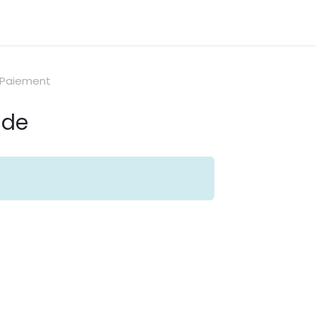
ÉRENCES PROJETS
OFFRES D'EMPLOI
CONTACTS
Paiement
nde